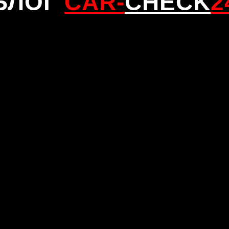
БЛОГ
CAR
-
CHECK
2