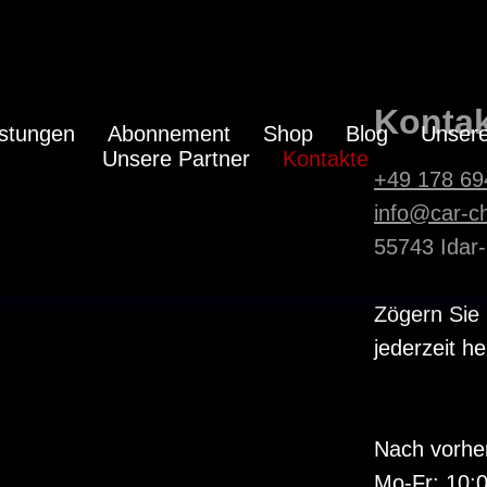
Kontak
istungen
Abonnement
Shop
Blog
Unsere
Unsere Partner
Kontakte
+49 178 69
info@car-c
55743 Idar-
Zögern Sie 
jederzeit h
Nach vorhe
Mo-Fr: 10:0