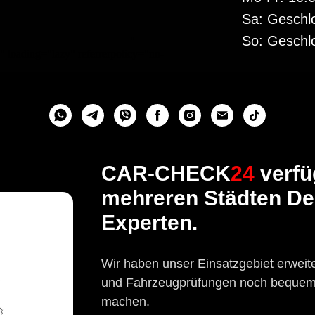
Sa: Geschl
So: Geschl
"
 loading="lazy" referrerpolicy="no-
CAR-CHECK
24
verfüg
mehreren Städten De
Experten.
Wir haben unser Einsatzgebiet erweit
und Fahrzeugprüfungen noch bequemer
machen.