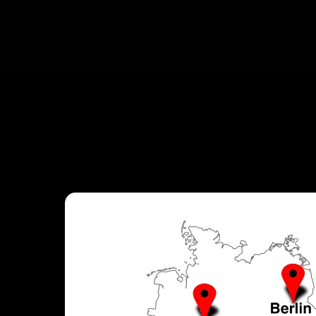
width="100%" height="350" style="border:0;" allowfullscreen=""
referrer-when-downgrade">