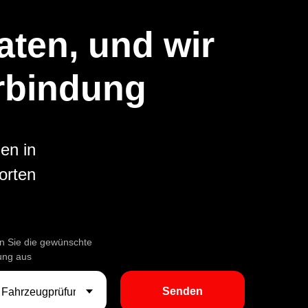
aten, und wir
erbindung
en in
orten
en Sie die gewünschte
tung aus
Senden