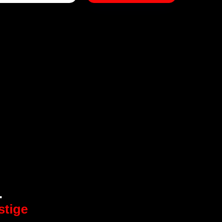
.
stige